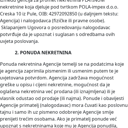
izmedu gencija za promet nekretnina PLATINUM
nekretnine koja djeluje pod tvrtkom POLA-impex d.o.o.
Creska 10 iz Pule, OIB: 42972092850 (u daljnjem tekstu:
Agencija) i nalogodavca (fizičke ili pravne osobe).
Sklapanjem Ugovora o posredovanju nalogodavac
potvrđuje da je upoznat i suglasan s odredbama ovih
uvjeta poslovanja.
2. PONUDA NEKRETNINA
Ponuda nekretnina Agencije temelji se na podatcima koje
je agencija zaprimila pismenim ili usmenim putem te je
uvjetovana potvrdom. Agencija zadržava mogućnost
greške u opisu i cijeni nekretnine, mogućnost da je
oglašena nekretnina već prodana (ili iznajmljena) ili je
vlasnik odustao od prodaje (ili najma). Ponude i obavijesti
Agencije primatelj (nalogodavac) mora čuvati kao poslovnu
tajnu i samo ih uz pismeno odobrenje Agencije smije
prenijeti trećim osobama. Ako je primatelj ponude već
upoznat s nekretninama koje mu je Agencija ponudila,