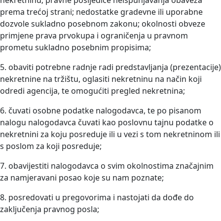
nekretninu; pravne posljedice neispunjavanja obaveza
prema trećoj strani; nedostatke gradevne ili uporabne
dozvole sukladno posebnom zakonu; okolnosti obveze
primjene prava prvokupa i ograničenja u pravnom
prometu sukladno posebnim propisima;
5. obaviti potrebne radnje radi predstavljanja (prezentacije)
nekretnine na tržištu, oglasiti nekretninu na način koji
odredi agencija, te omogućiti pregled nekretnina;
6. čuvati osobne podatke nalogodavca, te po pisanom
nalogu nalogodavca čuvati kao poslovnu tajnu podatke o
nekretnini za koju posreduje ili u vezi s tom nekretninom ili
s poslom za koji posreduje;
7. obavijestiti nalogodavca o svim okolnostima značajnim
za namjeravani posao koje su nam poznate;
8. posredovati u pregovorima i nastojati da dođe do
zaključenja pravnog posla;