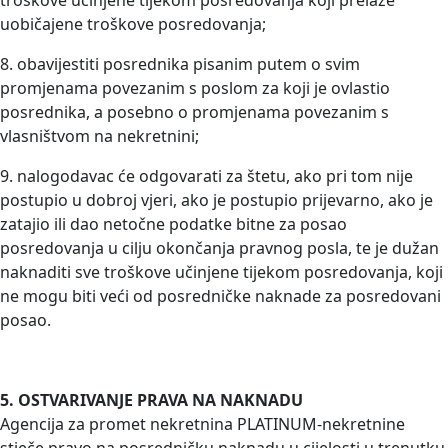
troškove učinjene tijekom posredovanja koji prelaze
uobičajene troškove posredovanja;
8. obavijestiti posrednika pisanim putem o svim
promjenama povezanim s poslom za koji je ovlastio
posrednika, a posebno o promjenama povezanim s
vlasništvom na nekretnini;
9. nalogodavac će odgovarati za štetu, ako pri tom nije
postupio u dobroj vjeri, ako je postupio prijevarno, ako je
zatajio ili dao netočne podatke bitne za posao
posredovanja u cilju okončanja pravnog posla, te je dužan
naknaditi sve troškove učinjene tijekom posredovanja, koji
ne mogu biti veći od posredničke naknade za posredovani
posao.
5. OSTVARIVANJE PRAVA NA NAKNADU
Agencija za promet nekretnina PLATINUM-nekretnine