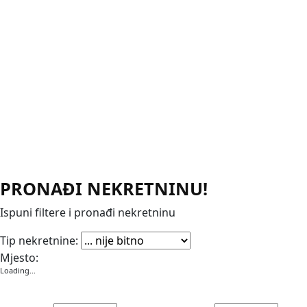
PRONAĐI NEKRETNINU!
Ispuni filtere i pronađi nekretninu
Apartmani
Garaže
Kuće
Poslovni prostori
Stanovi
Vikendice
Vile
Zemljišta
Tip nekretnine:
Mjesto:
Loading...