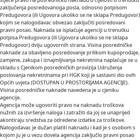
stječe pravo na posredničku naknadu u cijelosti u trenutku
zaključenja posredovanoga posla, odnosno potpisom
Predugovora (ili Ugovora ukoliko se ne sklapa Predugovor)
kojim se nalogodavac obvezao zaključiti posredovani
pravni posao. Naknada se isplaćuje agenciji u trenutku
potpisa Predugovora (ili Ugovora ukoliko se ne sklapa
Predugovor) dviju ugovornih strana. Visina posredničke
naknade za obavljeno posredovanje prilikom kupoprodaje,
zamjene, zakupa i iznajmljivanja nekretnina naplaćuje se u
skladu s Cjenikom posredničkih provizija Udruženja
poslovanja nekretninama pri HGK koji je sastavni dio ovih
Općih uvjeta (DOSTUPAN U PROSTORIJAMA AGENCIJE).
Visina posredničke naknade navedena je u cjeniku
agencije.
Agencija može ugovoriti pravo na naknadu troškova
nužnih za izvršenje naloga i zatražiti da joj se unaprijed
akontiraju sredstva za odredene izdatke za troškove.
Nalogodavac je dužan platiti naknadu i kad je s osobom s
kojom ju je u vezu dovela agencija zaključio pravni posao