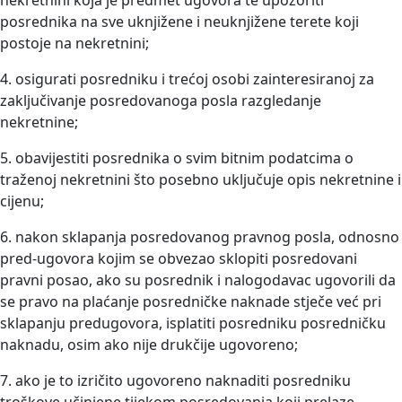
nekretnini koja je predmet ugovora te upozoriti
posrednika na sve uknjižene i neuknjižene terete koji
postoje na nekretnini;
4. osigurati posredniku i trećoj osobi zainteresiranoj za
zaključivanje posredovanoga posla razgledanje
nekretnine;
5. obavijestiti posrednika o svim bitnim podatcima o
traženoj nekretnini što posebno uključuje opis nekretnine i
cijenu;
6. nakon sklapanja posredovanog pravnog posla, odnosno
pred-ugovora kojim se obvezao sklopiti posredovani
pravni posao, ako su posrednik i nalogodavac ugovorili da
se pravo na plaćanje posredničke naknade stječe već pri
sklapanju predugovora, isplatiti posredniku posredničku
naknadu, osim ako nije drukčije ugovoreno;
7. ako je to izričito ugovoreno naknaditi posredniku