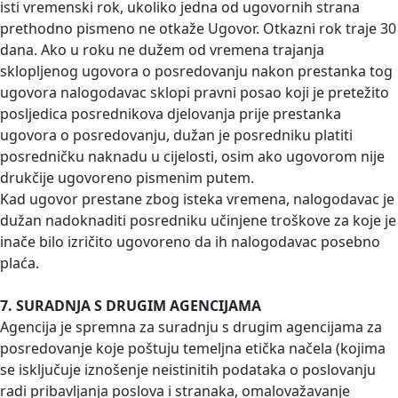
isti vremenski rok, ukoliko jedna od ugovornih strana
prethodno pismeno ne otkaže Ugovor. Otkazni rok traje 30
dana. Ako u roku ne dužem od vremena trajanja
sklopljenog ugovora o posredovanju nakon prestanka tog
ugovora nalogodavac sklopi pravni posao koji je pretežito
posljedica posrednikova djelovanja prije prestanka
ugovora o posredovanju, dužan je posredniku platiti
posredničku naknadu u cijelosti, osim ako ugovorom nije
drukčije ugovoreno pismenim putem.
Kad ugovor prestane zbog isteka vremena, nalogodavac je
dužan nadoknaditi posredniku učinjene troškove za koje je
inače bilo izričito ugovoreno da ih nalogodavac posebno
plaća.
7. SURADNJA S DRUGIM AGENCIJAMA
Agencija je spremna za suradnju s drugim agencijama za
posredovanje koje poštuju temeljna etička načela (kojima
se isključuje iznošenje neistinitih podataka o poslovanju
radi pribavljanja poslova i stranaka, omalovažavanje