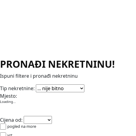
PRONAĐI NEKRETNINU!
Ispuni filtere i pronađi nekretninu
Apartmani
Garaže
Kuće
Poslovni prostori
Stanovi
Vikendic
Tip nekretnine:
Mjesto:
Loading...
Cijena od:
pogled na more
vrt