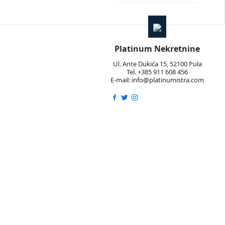
Platinum Nekretnine
Ul. Ante Dukića 15, 52100 Pula
Tel. +385 911 608 456
E-mail: info@platinumistra.com
sebna ulaza, što pruža dodatnu praktičnost i privatnost.