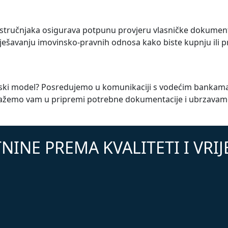
 stručnjaka osigurava potpunu provjeru vlasničke dokumenta
ešavanju imovinsko-pravnih odnosa kako biste kupnju ili pro
ancijski model? Posredujemo u komunikaciji s vodećim bankam
žemo vam u pripremi potrebne dokumentacije i ubrzavamo p
NINE PREMA KVALITETI I VRI
TOP