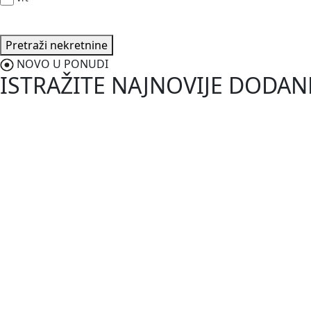
Pretraži nekretnine
NOVO U PONUDI
ISTRAŽITE NAJNOVIJE DODA
187.000,0
Vodnjan-Barbariga
Istra, Barbariga, apartman u priz
2
50 m
/
ID kod:
03680
Prodaje se prekrasan apartman u prizemlju ukupne stambene