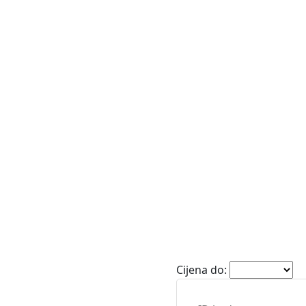
e
Vile
Zemljišta
Cijena do: