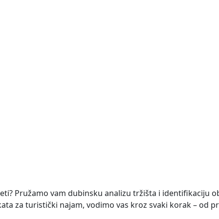
opremljena, ukupne stambene površine 260 m². Vila je raspo
NOVO
te 1633 m2
površine 1.633 m². Zemljište se nalazi na mirnoj lokaciji, a
četi? Pružamo vam dubinsku analizu tržišta i identifikaciju o
ekata za turistički najam, vodimo vas kroz svaki korak – od pr