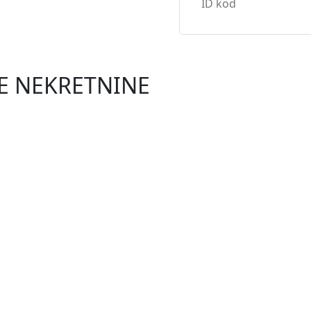
NE NEKRETNINE
NOVO
0 €
emlju s vrtom
 površine 50,28 m², s prostranim vrtom od 134 m² i dva za