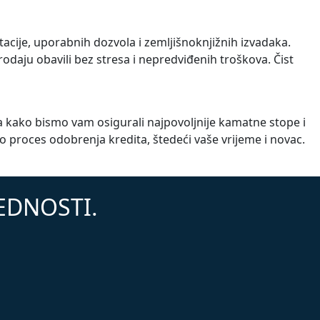
cije, uporabnih dozvola i zemljišnoknjižnih izvadaka.
daju obavili bez stresa i nepredviđenih troškova. Čist
a kako bismo vam osigurali najpovoljnije kamatne stope i
roces odobrenja kredita, štedeći vaše vrijeme i novac.
JEDNOSTI.