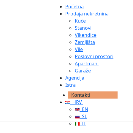
Početna
Prodaja nekretnina
Kuće
Stanovi
Vikendice
Zemljišta
Vile
Poslovni prostori
Apartmani
Garaže
Agencija
Istra
Kontakti
HRV
EN
SL
IT