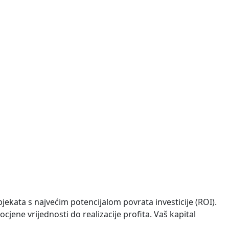
ređena na dvije etaže. U prizemlju se nalazi dnevni
 priključci struje i vode nalaze se uz parcelu, što
bjekata s najvećim potencijalom povrata investicije (ROI).
ocjene vrijednosti do realizacije profita. Vaš kapital