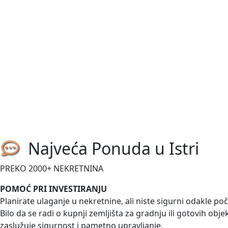
2
260 m
/
ID kod:
03676
Prodaje se luksuzna vila s bazenom, potpuno namještena i 
boravak otvorenog...
540.000,00 €
Medulin-Pomer
Istra, Pomer, građevinsko zemljiš
2
1633 m
/
ID kod:
03675
Najveća Ponuda u Istri
Prodaje se građevinsko zemljište stambene namjene u Pomeru 
PREKO 2000+ NEKRETNINA
omogućuje...
POMOĆ PRI INVESTIRANJU
Planirate ulaganje u nekretnine, ali niste sigurni odakle po
Bilo da se radi o kupnji zemljišta za gradnju ili gotovih obj
zaslužuje sigurnost i pametno upravljanje.