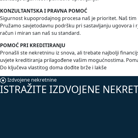
KONZULTANTSKA I PRAVNA POMOĆ
Sigurnost kupoprodajnog procesa naš je prioritet. Naš tim
Pružamo savjetodavnu podršku pri sastavljanju ugovora i rj
račun i miran san naš su standard.
POMOĆ PRI KREDITIRANJU
Pronašli ste nekretninu iz snova, ali trebate najbolji fin
uvjete kreditiranja prilagođene vašim mogućnostima. Poma
Do ključeva vlastitog doma dođite brže i lakše
Izdvojene nekretnine
ISTRAŽITE IZDVOJENE NEKRET