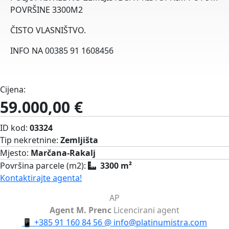
POVRŠINE 3300M2
ČISTO VLASNIŠTVO.
INFO NA 00385 91 1608456
Cijena:
59.000,00 €
ID kod:
03324
Tip nekretnine:
Zemljišta
Mjesto:
Marčana-Rakalj
Površina parcele (m2):
3300 m²
Kontaktirajte agenta!
AP
Agent M. Prenc
Licencirani agent
📱
+385 91 160 84 56
@
info@platinumistra.com