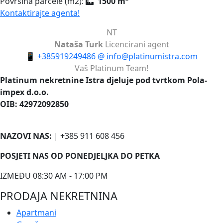
Površina parcele (m2):
1500 m²
Kontaktirajte agenta!
NT
Nataša Turk
Licencirani agent
📱
+385919249486
@
info@platinumistra.com
Vaš Platinum Team!
Platinum nekretnine Istra djeluje pod tvrtkom Pola-
impex d.o.o.
OIB: 42972092850
NAZOVI NAS:
| +385 911 608 456
POSJETI NAS OD PONEDJELJKA DO PETKA
IZMEĐU 08:30 AM - 17:00 PM
PRODAJA NEKRETNINA
Apartmani