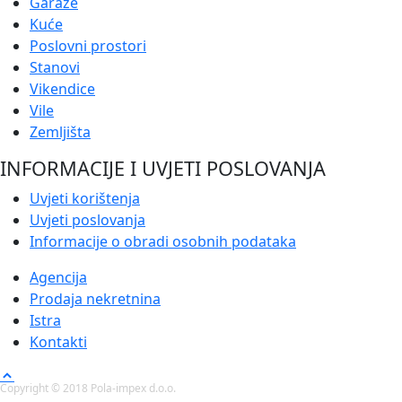
Garaže
Kuće
Poslovni prostori
Stanovi
Vikendice
Vile
Zemljišta
INFORMACIJE I UVJETI POSLOVANJA
Uvjeti korištenja
Uvjeti poslovanja
Informacije o obradi osobnih podataka
Agencija
Prodaja nekretnina
Istra
Kontakti
Copyright © 2018 Pola-impex d.o.o.