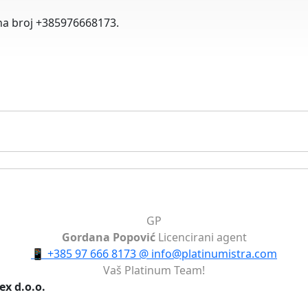
 na broj +385976668173.
GP
Gordana Popović
Licencirani agent
📱
+385 97 666 8173
@
info@platinumistra.com
Vaš Platinum Team!
ex d.o.o.