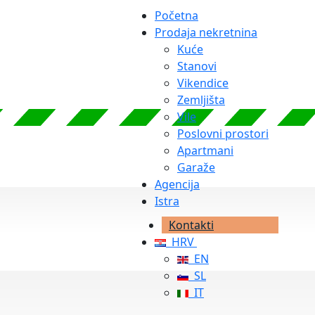
Početna
Prodaja nekretnina
Kuće
Stanovi
Vikendice
Zemljišta
Vile
Poslovni prostori
Apartmani
Garaže
Agencija
Istra
Kontakti
HRV
EN
SL
IT