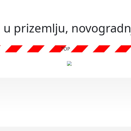
n u prizemlju, novogradn
TOP