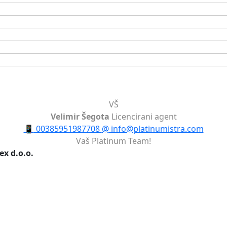
VŠ
Velimir Šegota
Licencirani agent
📱
00385951987708
@
info@platinumistra.com
Vaš Platinum Team!
ex d.o.o.