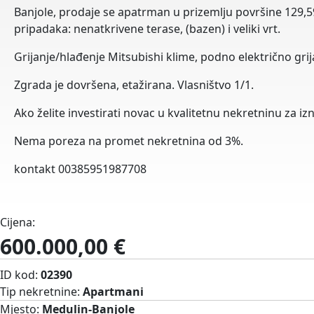
Banjole, prodaje se apatrman u prizemlju površine 129,5
pripadaka: nenatkrivene terase, (bazen) i veliki vrt.
Grijanje/hlađenje Mitsubishi klime, podno električno grij
Zgrada je dovršena, etažirana. Vlasništvo 1/1.
Ako želite investirati novac u kvalitetnu nekretninu za iznaj
Nema poreza na promet nekretnina od 3%.
kontakt 00385951987708
Cijena:
600.000,00 €
ID kod:
02390
Tip nekretnine:
Apartmani
Mjesto:
Medulin-Banjole