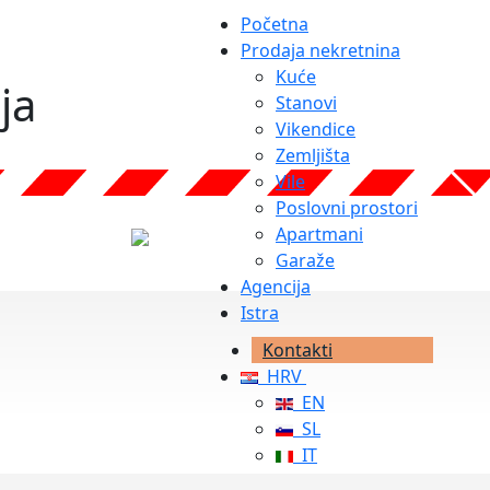
Početna
Prodaja nekretnina
Kuće
ja
Stanovi
Vikendice
Zemljišta
Vile
Poslovni prostori
Apartmani
Garaže
Agencija
Istra
Kontakti
HRV
EN
SL
IT