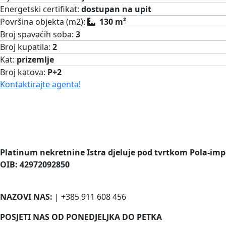
Energetski certifikat:
dostupan na upit
Površina objekta (m2):
130 m²
Broj spavaćih soba:
3
Broj kupatila:
2
Kat:
prizemlje
Broj katova:
P+2
Kontaktirajte agenta!
Platinum nekretnine Istra djeluje pod tvrtkom Pola-imp
OIB: 42972092850
NAZOVI NAS:
| +385 911 608 456
POSJETI NAS OD PONEDJELJKA DO PETKA