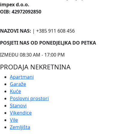
impex d.o.o.
OIB: 42972092850
NAZOVI NAS:
| +385 911 608 456
POSJETI NAS OD PONEDJELJKA DO PETKA
IZMEĐU 08:30 AM - 17:00 PM
PRODAJA NEKRETNINA
Apartmani
Garaže
Kuće
Poslovni prostori
Stanovi
Vikendice
Vile
Zemljišta