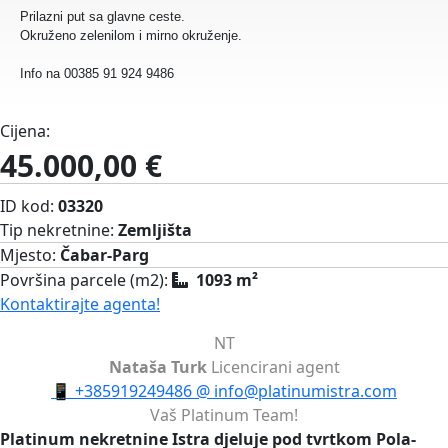
Prilazni put sa glavne ceste.
Okruženo zelenilom i mirno okruženje.
Info na 00385 91 924 9486
Cijena:
45.000,00 €
ID kod:
03320
Tip nekretnine:
Zemljišta
Mjesto:
Čabar-Parg
Površina parcele (m2):
1093 m²
Kontaktirajte agenta!
NT
Nataša Turk
Licencirani agent
📱
+385919249486
@
info@platinumistra.com
Vaš Platinum Team!
Platinum nekretnine Istra djeluje pod tvrtkom Pola-