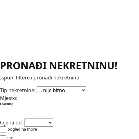
PRONAĐI NEKRETNINU!
Ispuni filtere i pronađi nekretninu
Apartmani
Garaže
Kuće
Poslovni prostori
Stanovi
Vikendic
Tip nekretnine:
Mjesto:
Loading...
Cijena od:
pogled na more
vrt