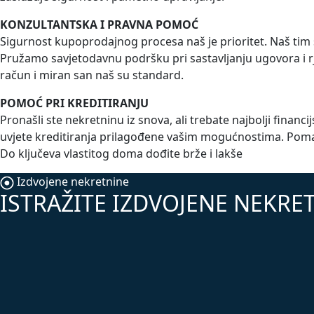
KONZULTANTSKA I PRAVNA POMOĆ
Sigurnost kupoprodajnog procesa naš je prioritet. Naš tim
Pružamo savjetodavnu podršku pri sastavljanju ugovora i rj
račun i miran san naš su standard.
POMOĆ PRI KREDITIRANJU
Pronašli ste nekretninu iz snova, ali trebate najbolji fin
uvjete kreditiranja prilagođene vašim mogućnostima. Poma
Do ključeva vlastitog doma dođite brže i lakše
Izdvojene nekretnine
ISTRAŽITE IZDVOJENE NEKRET