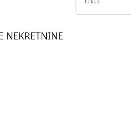
NE NEKRETNINE
NOVO
0 €
emlju s vrtom
 površine 50,28 m², s prostranim vrtom od 134 m² i dva za