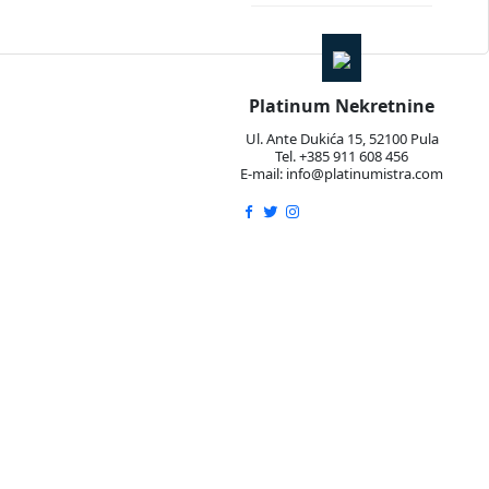
Platinum Nekretnine
Ul. Ante Dukića 15, 52100 Pula
Tel. +385 911 608 456
E-mail: info@platinumistra.com
sebna ulaza, što pruža dodatnu praktičnost i privatnost.