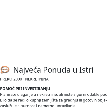
2
260 m
/
ID kod:
03676
Prodaje se luksuzna vila s bazenom, potpuno namještena i 
boravak otvorenog...
540.000,00 €
Medulin-Pomer
Istra, Pomer, građevinsko zemljiš
2
1633 m
/
ID kod:
03675
Najveća Ponuda u Istri
Prodaje se građevinsko zemljište stambene namjene u Pomeru 
PREKO 2000+ NEKRETNINA
omogućuje...
POMOĆ PRI INVESTIRANJU
Planirate ulaganje u nekretnine, ali niste sigurni odakle po
Bilo da se radi o kupnji zemljišta za gradnju ili gotovih obj
zaslužuje sigurnost i pametno upravljanje.