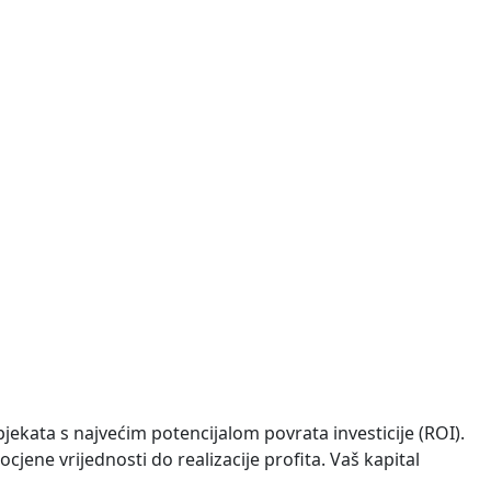
ređena na dvije etaže. U prizemlju se nalazi dnevni
 priključci struje i vode nalaze se uz parcelu, što
bjekata s najvećim potencijalom povrata investicije (ROI).
ocjene vrijednosti do realizacije profita. Vaš kapital