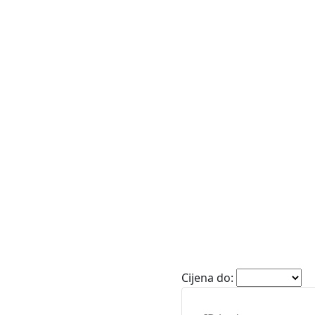
e
Vile
Zemljišta
Cijena do: