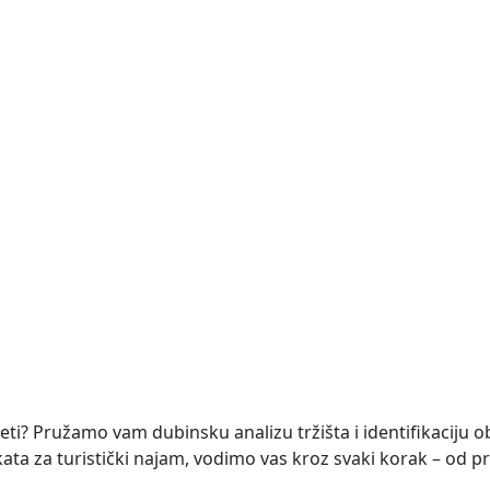
opremljena, ukupne stambene površine 260 m². Vila je raspo
NOVO
te 1633 m2
površine 1.633 m². Zemljište se nalazi na mirnoj lokaciji, a
četi? Pružamo vam dubinsku analizu tržišta i identifikaciju o
ekata za turistički najam, vodimo vas kroz svaki korak – od pr