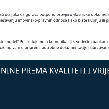
 stručnjaka osigurava potpunu provjeru vlasničke dokumenta
ešavanju imovinsko-pravnih odnosa kako biste kupnju ili pro
ancijski model? Posredujemo u komunikaciji s vodećim bankam
žemo vam u pripremi potrebne dokumentacije i ubrzavamo p
NINE PREMA KVALITETI I VRI
TOP