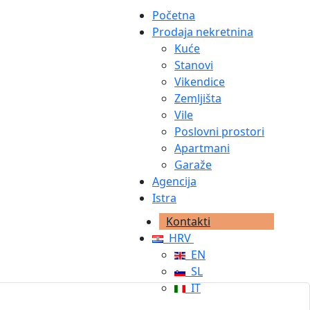
Početna
Prodaja nekretnina
Kuće
Stanovi
Vikendice
Zemljišta
Vile
Poslovni prostori
Apartmani
Garaže
Agencija
Istra
Kontakti
HRV
EN
SL
IT