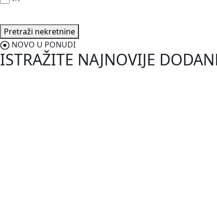
Pretraži nekretnine
NOVO U PONUDI
ISTRAŽITE NAJNOVIJE DODA
187.000,0
Vodnjan-Barbariga
Istra, Barbariga, apartman u priz
2
50 m
/
ID kod:
03680
Prodaje se prekrasan apartman u prizemlju ukupne stambene