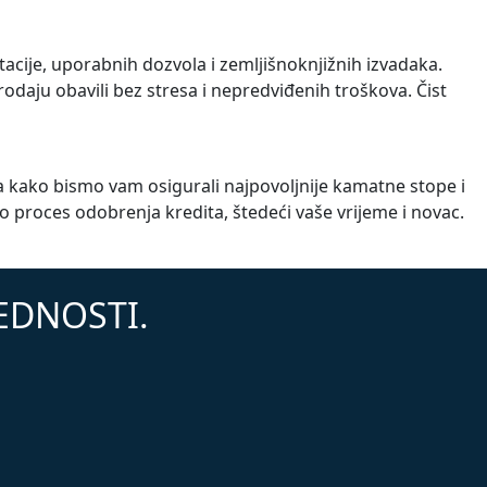
cije, uporabnih dozvola i zemljišnoknjižnih izvadaka.
daju obavili bez stresa i nepredviđenih troškova. Čist
a kako bismo vam osigurali najpovoljnije kamatne stope i
roces odobrenja kredita, štedeći vaše vrijeme i novac.
JEDNOSTI.