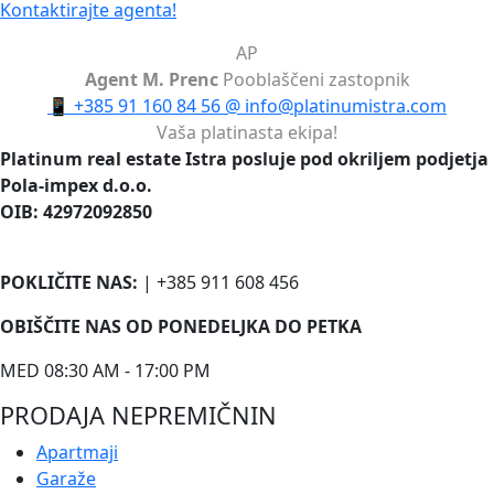
Kontaktirajte agenta!
AP
Agent M. Prenc
Pooblaščeni zastopnik
📱
+385 91 160 84 56
@
info@platinumistra.com
Vaša platinasta ekipa!
Platinum real estate Istra posluje pod okriljem podjetja
Pola-impex d.o.o.
OIB: 42972092850
POKLIČITE NAS:
| +385 911 608 456
OBIŠČITE NAS OD PONEDELJKA DO PETKA
MED 08:30 AM - 17:00 PM
PRODAJA NEPREMIČNIN
Apartmaji
Garaže