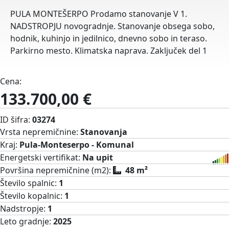
PULA MONTEŠERPO Prodamo stanovanje V 1.
NADSTROPJU novogradnje. Stanovanje obsega sobo,
hodnik, kuhinjo in jedilnico, dnevno sobo in teraso.
Parkirno mesto. Klimatska naprava. Zaključek del 1
Cena:
133.700,00 €
ID šifra:
03274
Vrsta nepremičnine:
Stanovanja
Kraj:
Pula-Monteserpo - Komunal
Energetski vertifikat:
Na upit
Površina nepremičnine (m2):
48 m²
Število spalnic:
1
Število kopalnic:
1
Nadstropje:
1
Leto gradnje:
2025