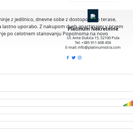
inje z jedilnico, dnevne sobe z dostopom do terase,
 za lastno uporabo. Z nakupom dveh apartmajev v prvem
Platinum Nekretnine
vanje po celotnem stanovanju Popolnoma na novo
Ul. Ante Dukića 15, 52100 Pula
Tel. +385 911 608 456
E-mail: info@platinumistra.com