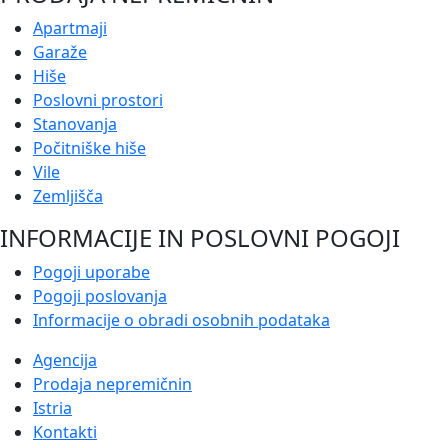
Apartmaji
Garaže
Hiše
Poslovni prostori
Stanovanja
Počitniške hiše
Vile
Zemljišča
INFORMACIJE IN POSLOVNI POGOJI
Pogoji uporabe
Pogoji poslovanja
Informacije o obradi osobnih podataka
Agencija
Prodaja nepremičnin
Istria
Kontakti