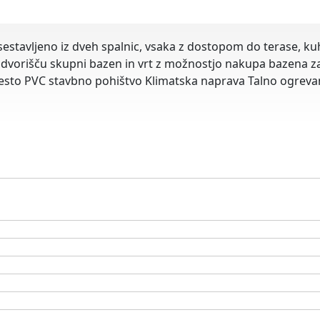
stavljeno iz dveh spalnic, vsaka z dostopom do terase, kuh
na dvorišču skupni bazen in vrt z možnostjo nakupa bazena
o mesto PVC stavbno pohištvo Klimatska naprava Talno ogre