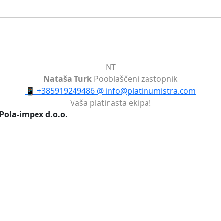
NT
Nataša Turk
Pooblaščeni zastopnik
📱
+385919249486
@
info@platinumistra.com
Vaša platinasta ekipa!
 Pola-impex d.o.o.