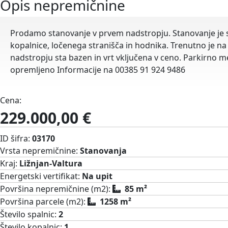
Opis nepremičnine
Prodamo stanovanje v prvem nadstropju. Stanovanje je se
kopalnice, ločenega stranišča in hodnika. Trenutno je 
nadstropju sta bazen in vrt vključena v ceno. Parkirn
opremljeno Informacije na 00385 91 924 9486
Cena:
229.000,00 €
ID šifra:
03170
Vrsta nepremičnine:
Stanovanja
Kraj:
Ližnjan-Valtura
Energetski vertifikat:
Na upit
Površina nepremičnine (m2):
85 m²
Površina parcele (m2):
1258 m²
Število spalnic:
2
Število kopalnic:
1