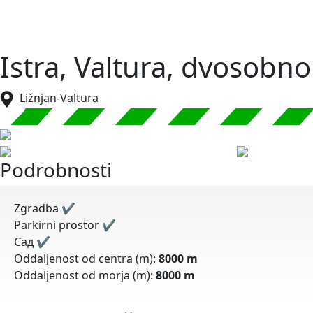
Istra, Valtura, dvosobn
Ližnjan-Valtura
Podrobnosti
Zgradba
✔
Parkirni prostor
✔
Cад
✔
Oddaljenost od centra (m):
8000 m
Oddaljenost od morja (m):
8000 m