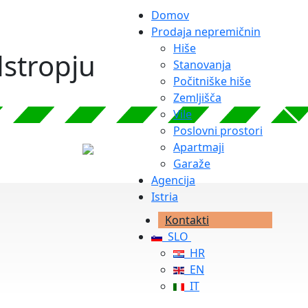
Domov
Prodaja nepremičnin
Hiše
dstropju
Stanovanja
Počitniške hiše
Zemljišča
Vile
Poslovni prostori
Apartmaji
Garaže
Agencija
Istria
Kontakti
SLO
HR
EN
IT