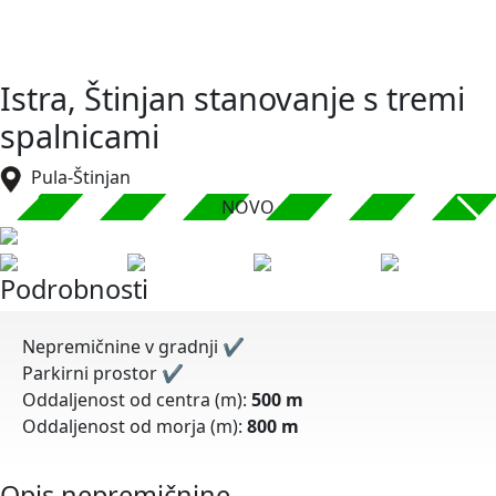
Istra, Štinjan stanovanje s tremi
spalnicami
Pula-Štinjan
NOVO
Podrobnosti
Nepremičnine v gradnji
✔
Parkirni prostor
✔
Oddaljenost od centra (m):
500 m
Oddaljenost od morja (m):
800 m
Opis nepremičnine