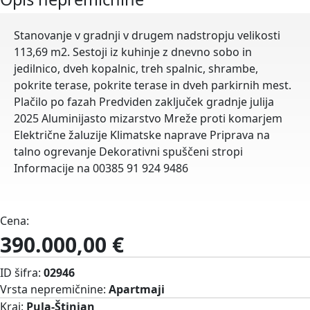
Stanovanje v gradnji v drugem nadstropju velikosti
113,69 m2. Sestoji iz kuhinje z dnevno sobo in
jedilnico, dveh kopalnic, treh spalnic, shrambe,
pokrite terase, pokrite terase in dveh parkirnih mest.
Plačilo po fazah Predviden zaključek gradnje julija
2025 Aluminijasto mizarstvo Mreže proti komarjem
Električne žaluzije Klimatske naprave Priprava na
talno ogrevanje Dekorativni spuščeni stropi
Informacije na 00385 91 924 9486
Cena:
390.000,00 €
ID šifra:
02946
Vrsta nepremičnine:
Apartmaji
Kraj:
Pula-Štinjan