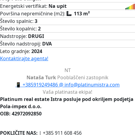
Energetski vertifikat:
Na upit
Površina nepremičnine (m2):
113 m²
Število spalnic:
3
Število kopalnic:
2
Nadstropje:
DRUGI
Število nadstropij:
DVA
Leto gradnje:
2024
Kontaktirajte agenta!
NT
Nataša Turk
Pooblaščeni zastopnik
📱
+385919249486
@
info@platinumistra.com
Vaša platinasta ekipa!
Platinum real estate Istra posluje pod okriljem podjetja
Pola-impex d.o.o.
OIB: 42972092850
POKLIČITE NAS:
| +385 911 608 456