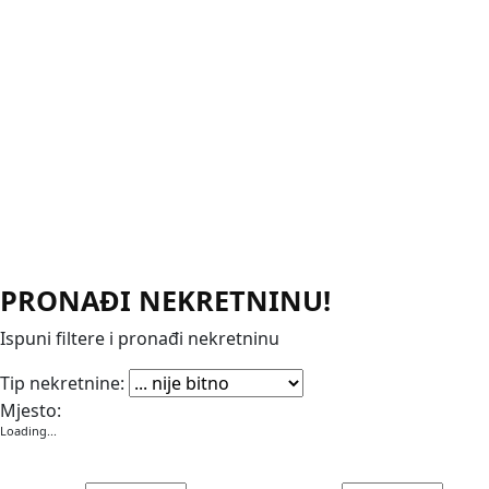
PRONAĐI NEKRETNINU!
Ispuni filtere i pronađi nekretninu
Apartmani
Garaže
Kuće
Poslovni prostori
Stanovi
Vikendice
Vile
Zemljišta
Tip nekretnine:
Mjesto:
Loading...