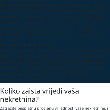
Naš bogat i raznolik portfelj obuhvaća sve – od luksuznih
vila uz more i modernih gradskih stanova do građevinskih
zemljišta s velikim potencijalom. S preko 2000 obrađenih
nekretnina, nudimo najveći izbor i preciznu selekciju
prema vašim željama. Bez obzira na vaše kriterije, mi
imamo ključ vašeg budućeg doma ili poslovnog prostora.
500+ zadovoljnih klijenata
Naš najveći uspjeh su ljudi koji nam se vraćaju. Više od 500
obitelji i investitora uspješno je ostvarilo svoje ciljeve uz
našu podršku. Svakom klijentu pristupamo individualno,
pretvarajući proces kupoprodaje u ugodno iskustvo bez
stresa. Vaše preporuke su naša najbolja reklama i
motivacija da budemo još bolji.
Koliko zaista vrijedi vaša
nekretnina?
Zatražite besplatnu procjenu vrijednosti vaše nekretnine, i