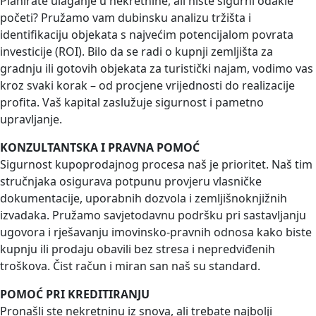
Planirate ulaganje u nekretnine, ali niste sigurni odakle
početi? Pružamo vam dubinsku analizu tržišta i
identifikaciju objekata s najvećim potencijalom povrata
investicije (ROI). Bilo da se radi o kupnji zemljišta za
gradnju ili gotovih objekata za turistički najam, vodimo vas
kroz svaki korak – od procjene vrijednosti do realizacije
profita. Vaš kapital zaslužuje sigurnost i pametno
upravljanje.
KONZULTANTSKA I PRAVNA POMOĆ
Sigurnost kupoprodajnog procesa naš je prioritet. Naš tim
stručnjaka osigurava potpunu provjeru vlasničke
dokumentacije, uporabnih dozvola i zemljišnoknjižnih
izvadaka. Pružamo savjetodavnu podršku pri sastavljanju
ugovora i rješavanju imovinsko-pravnih odnosa kako biste
kupnju ili prodaju obavili bez stresa i nepredviđenih
troškova. Čist račun i miran san naš su standard.
POMOĆ PRI KREDITIRANJU
Pronašli ste nekretninu iz snova, ali trebate najbolji