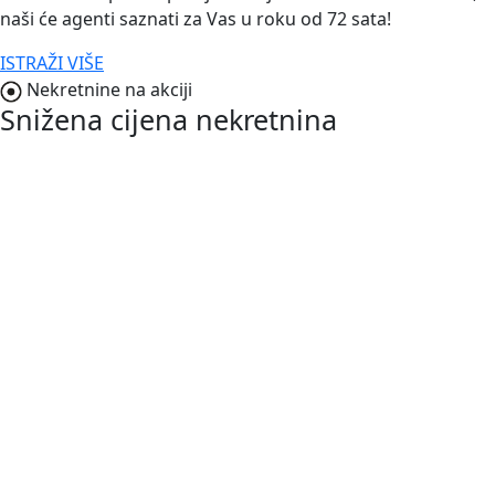
naši će agenti saznati za Vas u roku od 72 sata!
ISTRAŽI VIŠE
Nekretnine na akciji
Snižena cijena nekretnina
NOVO
187.000,00 €
Vodnjan-Barbariga
Istra, Barbariga, apartman u prizemlju s
vrtom
2
50 m
/
ID kod:
03680