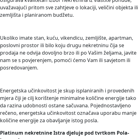
osigurava kvalitetan izbor nekretnina iz vlastite ponude,
uvažavajući pritom sve zahtjeve o lokaciji, veličini objekta ili
zemljišta i planiranom budžetu.
PRODAJETE NEKRETNINU?
Ukoliko imate stan, kuću, vikendicu, zemljište, apartman,
poslovni prostor ili bilo koju drugu nekretninu čija se
prodaja ne odvija dovoljno brzo ili po Vašim željama, javite
nam se s povjerenjem, pomoći ćemo Vam ili savjetom ili
posredovanjem.
ENERGETSKO CERTIFICIRANJE
Energetska učinkovitost je skup isplaniranih i provedenih
mjera čiji je cilj korištenje minimalne količine energije tako
da razina udobnosti ostane sačuvana. Pojednostavljeno
rečeno, energetska učinkovitost označava uporabu manje
količine energije za obavljanje istog posla.
Platinum nekretnine Istra djeluje pod tvrtkom Pola-