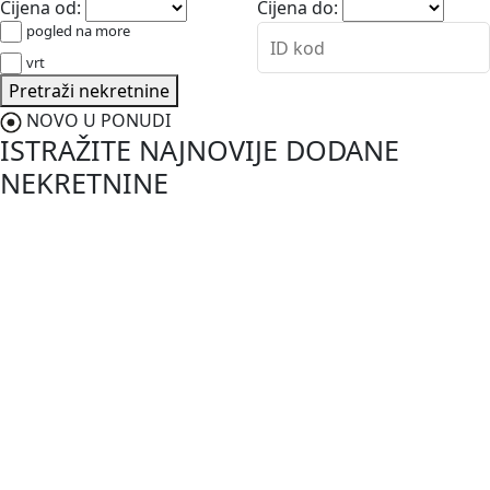
Cijena od:
Cijena do:
pogled na more
vrt
Pretraži nekretnine
NOVO U PONUDI
ISTRAŽITE NAJNOVIJE DODANE
NEKRETNINE
NOVO
187.000,00 €
Vodnjan-Barbariga
Istra, Barbariga, apartman u prizemlju s