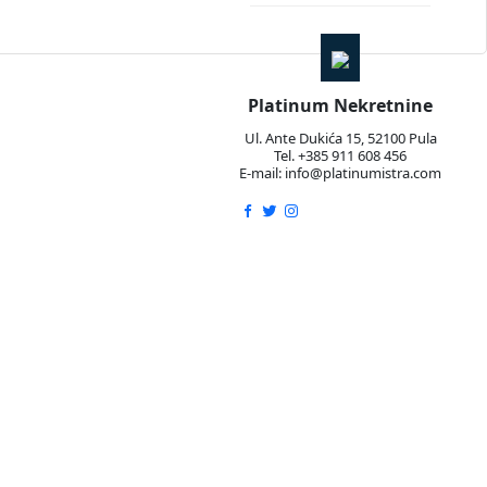
Platinum Nekretnine
Ul. Ante Dukića 15, 52100 Pula
Tel. +385 911 608 456
E-mail: info@platinumistra.com
sebna ulaza, što pruža dodatnu praktičnost i privatnost.