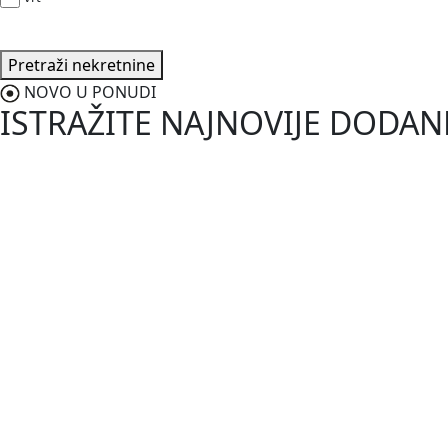
Pretraži nekretnine
NOVO U PONUDI
ISTRAŽITE NAJNOVIJE DODA
187.000,0
Vodnjan-Barbariga
Istra, Barbariga, apartman u priz
2
50 m
/
ID kod:
03680
Prodaje se prekrasan apartman u prizemlju ukupne stambene