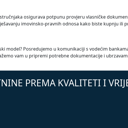
 stručnjaka osigurava potpunu provjeru vlasničke dokumenta
ešavanju imovinsko-pravnih odnosa kako biste kupnju ili pro
ancijski model? Posredujemo u komunikaciji s vodećim bankam
žemo vam u pripremi potrebne dokumentacije i ubrzavamo p
NINE PREMA KVALITETI I VRI
TOP