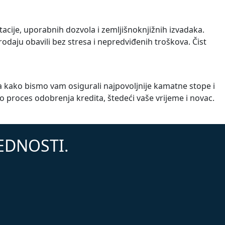
cije, uporabnih dozvola i zemljišnoknjižnih izvadaka.
daju obavili bez stresa i nepredviđenih troškova. Čist
a kako bismo vam osigurali najpovoljnije kamatne stope i
roces odobrenja kredita, štedeći vaše vrijeme i novac.
JEDNOSTI.