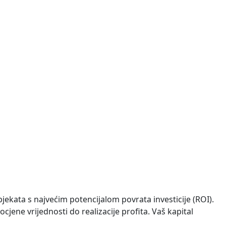
ređena na dvije etaže. U prizemlju se nalazi dnevni
 priključci struje i vode nalaze se uz parcelu, što
bjekata s najvećim potencijalom povrata investicije (ROI).
ocjene vrijednosti do realizacije profita. Vaš kapital