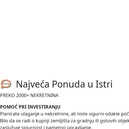
2
260 m
/
ID kod:
03676
Prodaje se luksuzna vila s bazenom, potpuno namještena i 
boravak otvorenog...
540.000,00 €
Medulin-Pomer
Istra, Pomer, građevinsko zemljiš
2
1633 m
/
ID kod:
03675
Najveća Ponuda u Istri
Prodaje se građevinsko zemljište stambene namjene u Pomeru 
PREKO 2000+ NEKRETNINA
omogućuje...
POMOĆ PRI INVESTIRANJU
Planirate ulaganje u nekretnine, ali niste sigurni odakle po
Bilo da se radi o kupnji zemljišta za gradnju ili gotovih obj
zaslužuje sigurnost i pametno upravljanje.