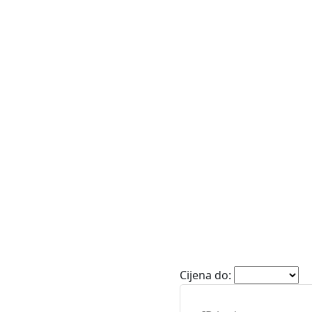
e
Vile
Zemljišta
Cijena do: