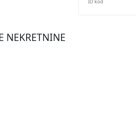
NE NEKRETNINE
NOVO
0 €
emlju s vrtom
 površine 50,28 m², s prostranim vrtom od 134 m² i dva za