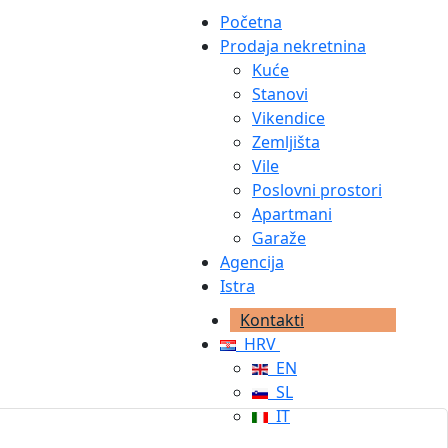
Početna
Prodaja nekretnina
Kuće
Stanovi
Vikendice
Zemljišta
Vile
Poslovni prostori
Apartmani
Garaže
Agencija
Istra
Kontakti
HRV
EN
SL
IT