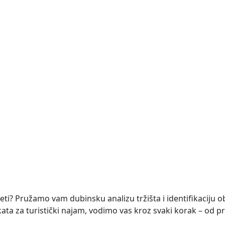
opremljena, ukupne stambene površine 260 m². Vila je raspo
NOVO
te 1633 m2
površine 1.633 m². Zemljište se nalazi na mirnoj lokaciji, a
četi? Pružamo vam dubinsku analizu tržišta i identifikaciju o
ekata za turistički najam, vodimo vas kroz svaki korak – od pr