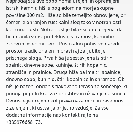
Naprodaj sta dve popolnoma urejeni in opremljeni
istrski kamniti hiši s pogledom na morje skupne
površine 300 m2. Hiše so bile temeljito obnovljene, pri
čemer je ohranjen rustikalni slog tako v notranjosti
kot zunanjosti. Notranjost je bila skrbno urejena, da
bi ohranila videz preteklosti, s tramovi, kamnitimi
zidovi in ​​lesenimi tlemi. Rustikalno pohištvo naredi
prostor tradicionalen in pravi raj za ljubitelje
pristnega sloga. Prva hiša je sestavljena iz štirih
spalnic, dnevne sobe, kuhinje, štirih kopalnic,
stranišča in pralnice. Druga hiša pa ima tri spalnice,
dnevno sobo, kuhinjo, štiri kopalnice in shrambo. Ob
hiši je bazen, obdan s tlakovano teraso za sončenje, ki
ponuja popoln kraj za sprostitev in uživanje na soncu.
Dvorišče je urejeno kot prava oaza miru in zasebnosti
z zelenjem, ki ustvarja prijetno vzdušje. Za vse
dodatne informacije nas kontaktirajte na
+385976668173.