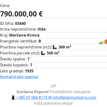
Cena:
790.000,00 €
ID šifra:
03440
Vrsta nepremičnine:
Hiše
Kraj:
Marčana-Krnica
Energetski vertifikat:
B
Površina nepremičnine (m2):
300 m²
Površina parcele (m2):
500 m²
Število spalnic:
7
Število kopalnic:
7
Leto gradnje:
1935
Kontaktirajte agenta!
GP
Gordana Popović
Pooblaščeni zastopnik
📱
+385 97 666 8173
@
info@platinumistra.com
Vaša platinasta ekipa!