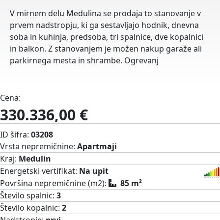
V mirnem delu Medulina se prodaja to stanovanje v
prvem nadstropju, ki ga sestavljajo hodnik, dnevna
soba in kuhinja, predsoba, tri spalnice, dve kopalnici
in balkon. Z stanovanjem je možen nakup garaže ali
parkirnega mesta in shrambe. Ogrevanj
Cena:
330.336,00 €
ID šifra:
03208
Vrsta nepremičnine:
Apartmaji
Kraj:
Medulin
Energetski vertifikat:
Na upit
Površina nepremičnine (m2):
85 m²
Število spalnic:
3
Število kopalnic:
2
Nadstropje:
prvi