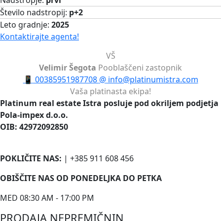
Število nadstropij:
p+2
Leto gradnje:
2025
Kontaktirajte agenta!
VŠ
Velimir Šegota
Pooblaščeni zastopnik
📱
00385951987708
@
info@platinumistra.com
Vaša platinasta ekipa!
Platinum real estate Istra posluje pod okriljem podjetja
Pola-impex d.o.o.
OIB: 42972092850
POKLIČITE NAS:
| +385 911 608 456
OBIŠČITE NAS OD PONEDELJKA DO PETKA
MED 08:30 AM - 17:00 PM
PRODAJA NEPREMIČNIN