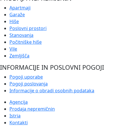
Apartmaji
Garaže
Hiše
Poslovni prostori
Stanovanja
Počitniške hiše
Vile
Zemljišča
INFORMACIJE IN POSLOVNI POGOJI
Pogoji uporabe
Pogoji poslovanja
Informacije o obradi osobnih podataka
Agencija
Prodaja nepremičnin
Istria
Kontakti