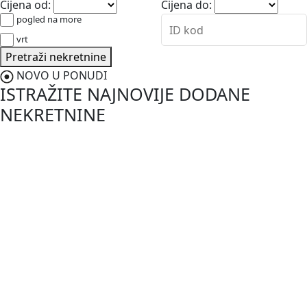
Cijena od:
Cijena do:
pogled na more
vrt
Pretraži nekretnine
NOVO U PONUDI
ISTRAŽITE NAJNOVIJE DODANE
NEKRETNINE
NOVO
830.000,00 €
Vodnjan-Peroj
Istra, Peroj okolica, vila sa tri stana,