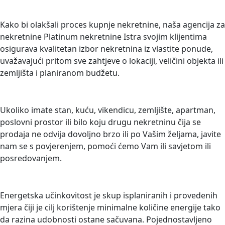
TRAŽITE NEKRETNINU?
Kako bi olakšali proces kupnje nekretnine, naša agencija za
nekretnine Platinum nekretnine Istra svojim klijentima
osigurava kvalitetan izbor nekretnina iz vlastite ponude,
uvažavajući pritom sve zahtjeve o lokaciji, veličini objekta ili
zemljišta i planiranom budžetu.
PRODAJETE NEKRETNINU?
Ukoliko imate stan, kuću, vikendicu, zemljište, apartman,
poslovni prostor ili bilo koju drugu nekretninu čija se
prodaja ne odvija dovoljno brzo ili po Vašim željama, javite
nam se s povjerenjem, pomoći ćemo Vam ili savjetom ili
posredovanjem.
ENERGETSKO CERTIFICIRANJE
Energetska učinkovitost je skup isplaniranih i provedenih
mjera čiji je cilj korištenje minimalne količine energije tako
da razina udobnosti ostane sačuvana. Pojednostavljeno