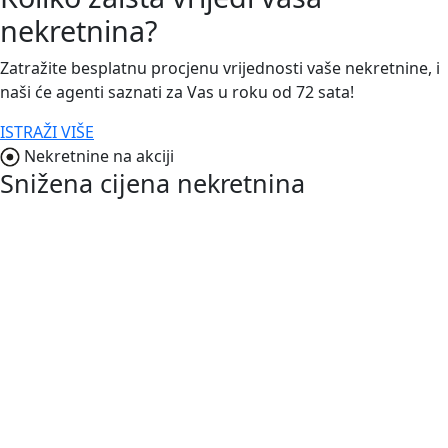
nekretnina?
Zatražite besplatnu procjenu vrijednosti vaše nekretnine, i
naši će agenti saznati za Vas u roku od 72 sata!
ISTRAŽI VIŠE
Nekretnine na akciji
Snižena cijena nekretnina
NOVO
830.000,00 €
Vodnjan-Peroj
Istra, Peroj okolica, vila sa tri stana,