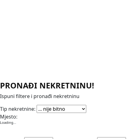
PRONAĐI NEKRETNINU!
Ispuni filtere i pronađi nekretninu
Apartmani
Garaže
Kuće
Poslovni prostori
Stanovi
Vikendice
Vile
Zemljišta
Tip nekretnine:
Mjesto:
Loading...