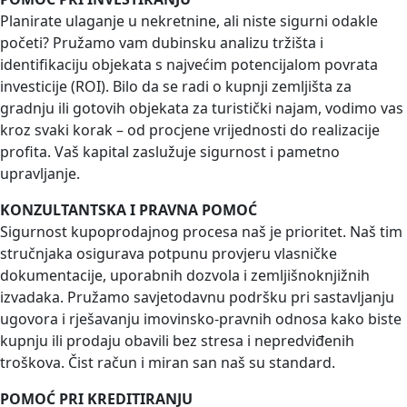
Planirate ulaganje u nekretnine, ali niste sigurni odakle
početi? Pružamo vam dubinsku analizu tržišta i
identifikaciju objekata s najvećim potencijalom povrata
investicije (ROI). Bilo da se radi o kupnji zemljišta za
gradnju ili gotovih objekata za turistički najam, vodimo vas
kroz svaki korak – od procjene vrijednosti do realizacije
profita. Vaš kapital zaslužuje sigurnost i pametno
upravljanje.
KONZULTANTSKA I PRAVNA POMOĆ
Sigurnost kupoprodajnog procesa naš je prioritet. Naš tim
stručnjaka osigurava potpunu provjeru vlasničke
dokumentacije, uporabnih dozvola i zemljišnoknjižnih
izvadaka. Pružamo savjetodavnu podršku pri sastavljanju
ugovora i rješavanju imovinsko-pravnih odnosa kako biste
kupnju ili prodaju obavili bez stresa i nepredviđenih
troškova. Čist račun i miran san naš su standard.
POMOĆ PRI KREDITIRANJU