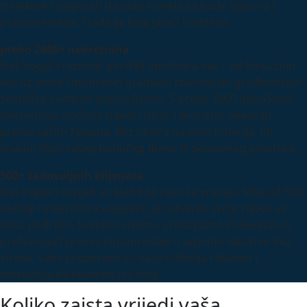
trendove i osigurati da vaša investicija bude sigurna i
pravovremena. Tradicija koja jamči kvalitetu.
preko 2000+ nekretnina
Naš bogat i raznolik portfelj obuhvaća sve – od luksuznih
vila uz more i modernih gradskih stanova do građevinskih
zemljišta s velikim potencijalom. S preko 2000 obrađenih
nekretnina, nudimo najveći izbor i preciznu selekciju
prema vašim željama. Bez obzira na vaše kriterije, mi
imamo ključ vašeg budućeg doma ili poslovnog prostora.
500+ zadovoljnih klijenata
Naš najveći uspjeh su ljudi koji nam se vraćaju. Više od 500
obitelji i investitora uspješno je ostvarilo svoje ciljeve uz
našu podršku. Svakom klijentu pristupamo individualno,
pretvarajući proces kupoprodaje u ugodno iskustvo bez
stresa. Vaše preporuke su naša najbolja reklama i
motivacija da budemo još bolji.
Koliko zaista vrijedi vaša