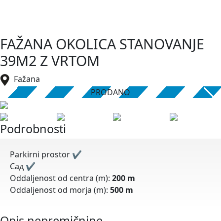
FAŽANA OKOLICA STANOVANJE
39M2 Z VRTOM
Fažana
PRODANO
Podrobnosti
Parkirni prostor
✔
Cад
✔
Oddaljenost od centra (m):
200 m
Oddaljenost od morja (m):
500 m
Opis nepremičnine