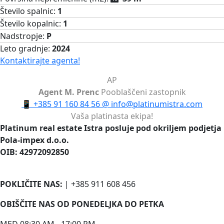
Število spalnic:
1
Število kopalnic:
1
Nadstropje:
P
Leto gradnje:
2024
Kontaktirajte agenta!
AP
Agent M. Prenc
Pooblaščeni zastopnik
📱
+385 91 160 84 56
@
info@platinumistra.com
Vaša platinasta ekipa!
Platinum real estate Istra posluje pod okriljem podjetja
Pola-impex d.o.o.
OIB: 42972092850
POKLIČITE NAS:
| +385 911 608 456
OBIŠČITE NAS OD PONEDELJKA DO PETKA
MED 08:30 AM - 17:00 PM