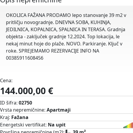
OKOLICA FAŽANA PRODAMO lepo stanovanje 39 m2 v
pritličju novogradnje. DNEVNA SOBA, KUHINJA,
JEDILNICA, KOPALNICA, SPALNICA IN TERASA. Gradnja
objekta - zaključek gradnje 12.2024. Top lokacija, le
nekaj minut hoje do plaže. NOVO. Parkiranje. Ključ v
roke. SPREJEMAMO REZERVACIJE INFO NA
00385911608456
Cena:
144.000,00 €
ID šifra:
02750
Vrsta nepremičnine:
Apartmaji
Kraj:
Fažana
Energetski vertifikat:
Na upit
Površina nepremičnine (m2):
39 m²