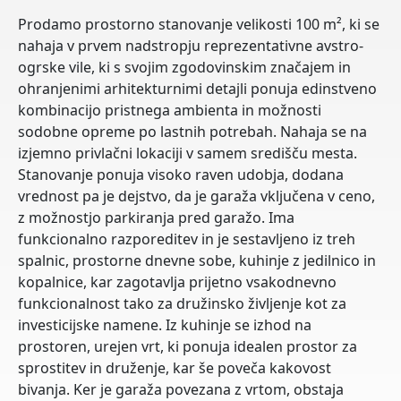
Prodamo prostorno stanovanje velikosti 100 m², ki se
nahaja v prvem nadstropju reprezentativne avstro-
ogrske vile, ki s svojim zgodovinskim značajem in
ohranjenimi arhitekturnimi detajli ponuja edinstveno
kombinacijo pristnega ambienta in možnosti
sodobne opreme po lastnih potrebah. Nahaja se na
izjemno privlačni lokaciji v samem središču mesta.
Stanovanje ponuja visoko raven udobja, dodana
vrednost pa je dejstvo, da je garaža vključena v ceno,
z možnostjo parkiranja pred garažo. Ima
funkcionalno razporeditev in je sestavljeno iz treh
spalnic, prostorne dnevne sobe, kuhinje z jedilnico in
kopalnice, kar zagotavlja prijetno vsakodnevno
funkcionalnost tako za družinsko življenje kot za
investicijske namene. Iz kuhinje se izhod na
prostoren, urejen vrt, ki ponuja idealen prostor za
sprostitev in druženje, kar še poveča kakovost
bivanja. Ker je garaža povezana z vrtom, obstaja