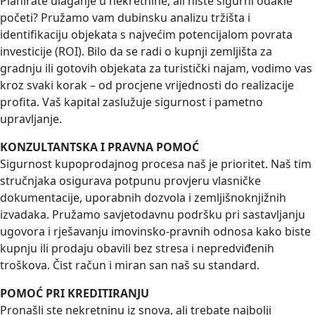
Planirate ulaganje u nekretnine, ali niste sigurni odakle
početi? Pružamo vam dubinsku analizu tržišta i
identifikaciju objekata s najvećim potencijalom povrata
investicije (ROI). Bilo da se radi o kupnji zemljišta za
gradnju ili gotovih objekata za turistički najam, vodimo vas
kroz svaki korak – od procjene vrijednosti do realizacije
profita. Vaš kapital zaslužuje sigurnost i pametno
upravljanje.
KONZULTANTSKA I PRAVNA POMOĆ
Sigurnost kupoprodajnog procesa naš je prioritet. Naš tim
stručnjaka osigurava potpunu provjeru vlasničke
dokumentacije, uporabnih dozvola i zemljišnoknjižnih
izvadaka. Pružamo savjetodavnu podršku pri sastavljanju
ugovora i rješavanju imovinsko-pravnih odnosa kako biste
kupnju ili prodaju obavili bez stresa i nepredviđenih
troškova. Čist račun i miran san naš su standard.
POMOĆ PRI KREDITIRANJU
Pronašli ste nekretninu iz snova, ali trebate najbolji