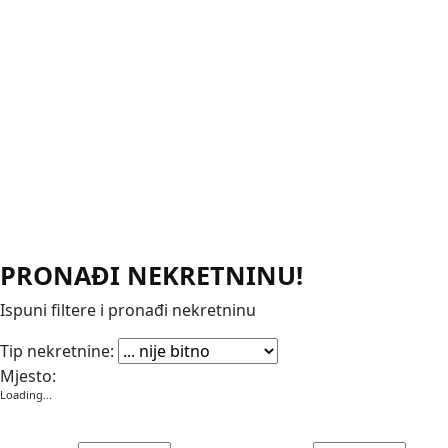
PRONAĐI NEKRETNINU!
Ispuni filtere i pronađi nekretninu
Apartmani
Garaže
Kuće
Poslovni prostori
Stanovi
Vikendice
Vile
Zemljišta
Tip nekretnine:
Mjesto:
Loading...