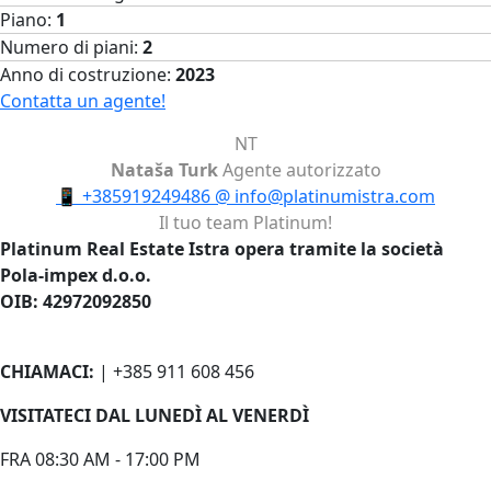
Piano:
1
Numero di piani:
2
Anno di costruzione:
2023
Contatta un agente!
NT
Nataša Turk
Agente autorizzato
📱
+385919249486
@
info@platinumistra.com
Il tuo team Platinum!
Platinum Real Estate Istra opera tramite la società
Pola-impex d.o.o.
OIB: 42972092850
CHIAMACI:
| +385 911 608 456
VISITATECI DAL LUNEDÌ AL VENERDÌ
FRA 08:30 AM - 17:00 PM