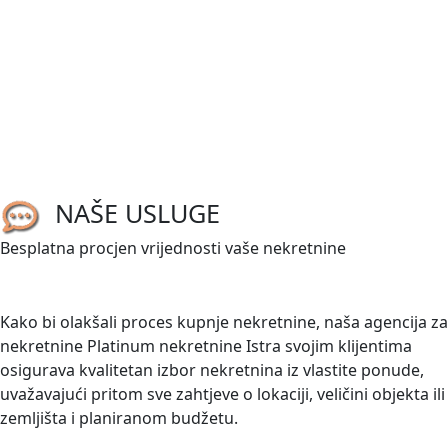
540.000,00 €
Medulin-Pomer
Istra, Pomer, građevinsko zemljište 1633
m2
2
1633 m
/
ID kod:
03675
Prodaje se građevinsko zemljište stambene namjene u
NAŠE USLUGE
Pomeru površine 1.633 m². Zemljište se nalazi na mirnoj
lokaciji, a priključci struje i vode nalaze se uz parcelu, što
Besplatna procjen vrijednosti vaše nekretnine
omogućuje...
TRAŽITE NEKRETNINU?
Kako bi olakšali proces kupnje nekretnine, naša agencija za
nekretnine Platinum nekretnine Istra svojim klijentima
osigurava kvalitetan izbor nekretnina iz vlastite ponude,
uvažavajući pritom sve zahtjeve o lokaciji, veličini objekta ili
zemljišta i planiranom budžetu.