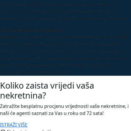
nekretnina, nudimo najveći izbor i preciznu selekciju
prema vašim željama. Bez obzira na vaše kriterije, mi
imamo ključ vašeg budućeg doma ili poslovnog prostora.
500+ zadovoljnih klijenata
Naš najveći uspjeh su ljudi koji nam se vraćaju. Više od 500
obitelji i investitora uspješno je ostvarilo svoje ciljeve uz
našu podršku. Svakom klijentu pristupamo individualno,
pretvarajući proces kupoprodaje u ugodno iskustvo bez
stresa. Vaše preporuke su naša najbolja reklama i
motivacija da budemo još bolji.
Koliko zaista vrijedi vaša
nekretnina?
Zatražite besplatnu procjenu vrijednosti vaše nekretnine, i
naši će agenti saznati za Vas u roku od 72 sata!
ISTRAŽI VIŠE