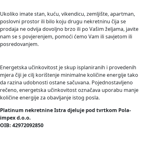
PRODAJETE NEKRETNINU?
Ukoliko imate stan, kuću, vikendicu, zemljište, apartman,
poslovni prostor ili bilo koju drugu nekretninu čija se
prodaja ne odvija dovoljno brzo ili po Vašim željama, javite
nam se s povjerenjem, pomoći ćemo Vam ili savjetom ili
posredovanjem.
ENERGETSKO CERTIFICIRANJE
Energetska učinkovitost je skup isplaniranih i provedenih
mjera čiji je cilj korištenje minimalne količine energije tako
da razina udobnosti ostane sačuvana. Pojednostavljeno
rečeno, energetska učinkovitost označava uporabu manje
količine energije za obavljanje istog posla.
Platinum nekretnine Istra djeluje pod tvrtkom Pola-
impex d.o.o.
OIB: 42972092850