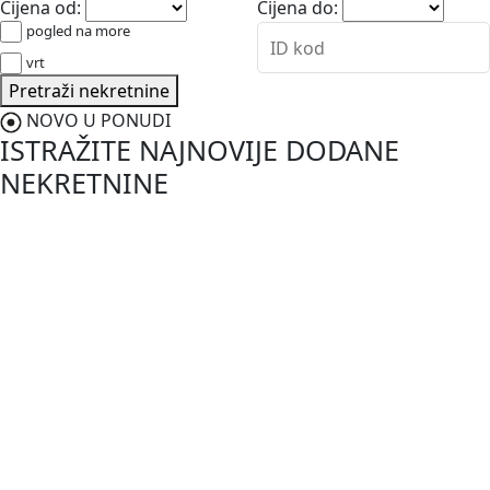
Cijena od:
Cijena do:
pogled na more
vrt
Pretraži nekretnine
NOVO U PONUDI
ISTRAŽITE NAJNOVIJE DODANE
NEKRETNINE
NOVO
187.000,00 €
Vodnjan-Barbariga
Istra, Barbariga, apartman u prizemlju s