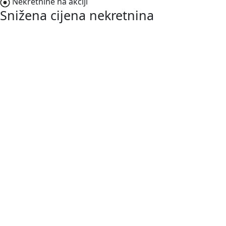
Nekretnine na akciji
Snižena cijena nekretnina
NOVO
187.000,00 €
Vodnjan-Barbariga
Istra, Barbariga, apartman u prizemlju s
vrtom
2
50 m
/
ID kod:
03680
Prodaje se prekrasan apartman u prizemlju ukupne
stambene površine 50,28 m², s prostranim vrtom od 134
m² i dva zasebna ulaza, što pruža dodatnu praktičnost i