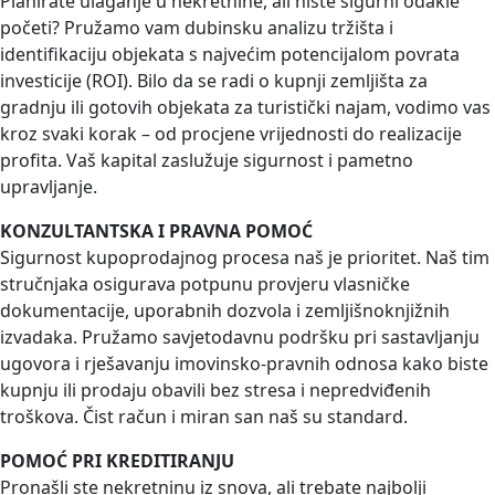
Planirate ulaganje u nekretnine, ali niste sigurni odakle
početi? Pružamo vam dubinsku analizu tržišta i
identifikaciju objekata s najvećim potencijalom povrata
investicije (ROI). Bilo da se radi o kupnji zemljišta za
gradnju ili gotovih objekata za turistički najam, vodimo vas
kroz svaki korak – od procjene vrijednosti do realizacije
profita. Vaš kapital zaslužuje sigurnost i pametno
upravljanje.
KONZULTANTSKA I PRAVNA POMOĆ
Sigurnost kupoprodajnog procesa naš je prioritet. Naš tim
stručnjaka osigurava potpunu provjeru vlasničke
dokumentacije, uporabnih dozvola i zemljišnoknjižnih
izvadaka. Pružamo savjetodavnu podršku pri sastavljanju
ugovora i rješavanju imovinsko-pravnih odnosa kako biste
kupnju ili prodaju obavili bez stresa i nepredviđenih
troškova. Čist račun i miran san naš su standard.
POMOĆ PRI KREDITIRANJU
Pronašli ste nekretninu iz snova, ali trebate najbolji