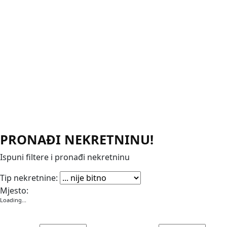
PRONAĐI NEKRETNINU!
Ispuni filtere i pronađi nekretninu
Apartmani
Garaže
Kuće
Poslovni prostori
Stanovi
Vikendice
Vile
Zemljišta
Tip nekretnine:
Mjesto:
Loading...