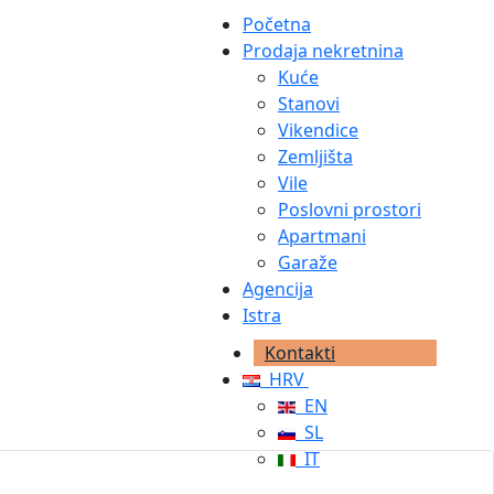
Početna
Prodaja nekretnina
Kuće
Stanovi
Vikendice
Zemljišta
Vile
Poslovni prostori
Apartmani
Garaže
Agencija
Istra
Kontakti
HRV
EN
SL
IT