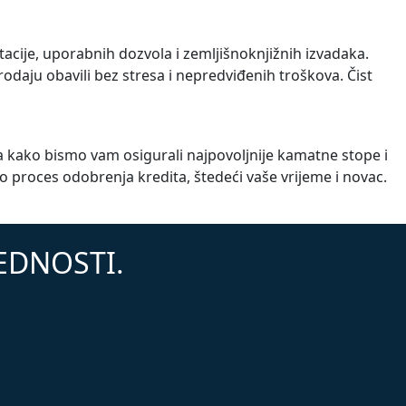
cije, uporabnih dozvola i zemljišnoknjižnih izvadaka.
daju obavili bez stresa i nepredviđenih troškova. Čist
a kako bismo vam osigurali najpovoljnije kamatne stope i
roces odobrenja kredita, štedeći vaše vrijeme i novac.
JEDNOSTI.