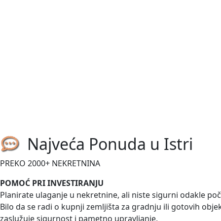
2
260 m
/
ID kod:
03676
Prodaje se luksuzna vila s bazenom, potpuno namještena i 
boravak otvorenog...
540.000,00 €
Medulin-Pomer
Istra, Pomer, građevinsko zemljiš
2
1633 m
/
ID kod:
03675
Najveća Ponuda u Istri
Prodaje se građevinsko zemljište stambene namjene u Pomeru 
PREKO 2000+ NEKRETNINA
omogućuje...
POMOĆ PRI INVESTIRANJU
Planirate ulaganje u nekretnine, ali niste sigurni odakle po
Bilo da se radi o kupnji zemljišta za gradnju ili gotovih obj
zaslužuje sigurnost i pametno upravljanje.