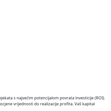
ređena na dvije etaže. U prizemlju se nalazi dnevni
 priključci struje i vode nalaze se uz parcelu, što
bjekata s najvećim potencijalom povrata investicije (ROI).
ocjene vrijednosti do realizacije profita. Vaš kapital