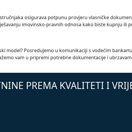
 stručnjaka osigurava potpunu provjeru vlasničke dokumenta
ešavanju imovinsko-pravnih odnosa kako biste kupnju ili pro
ancijski model? Posredujemo u komunikaciji s vodećim bankam
žemo vam u pripremi potrebne dokumentacije i ubrzavamo p
NINE PREMA KVALITETI I VRI
TOP