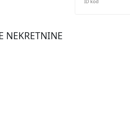
NE NEKRETNINE
NOVO
0 €
emlju s vrtom
 površine 50,28 m², s prostranim vrtom od 134 m² i dva za