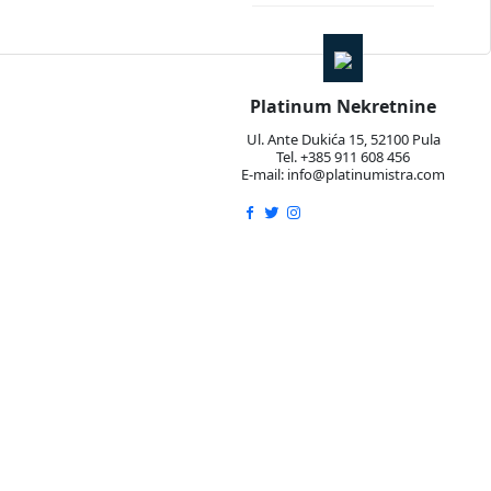
Platinum Nekretnine
Ul. Ante Dukića 15, 52100 Pula
Tel. +385 911 608 456
E-mail: info@platinumistra.com
sebna ulaza, što pruža dodatnu praktičnost i privatnost.