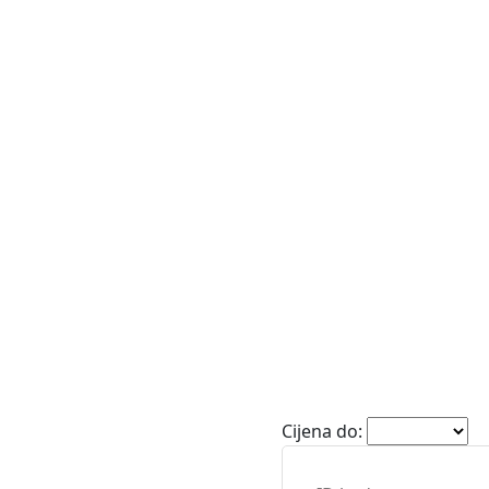
e
Vile
Zemljišta
Cijena do: