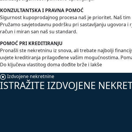
KONZULTANTSKA I PRAVNA POMOĆ
Sigurnost kupoprodajnog procesa naš je prioritet. Naš tim
Pružamo savjetodavnu podršku pri sastavljanju ugovora i rj
račun i miran san naš su standard.
POMOĆ PRI KREDITIRANJU
Pronašli ste nekretninu iz snova, ali trebate najbolji fin
uvjete kreditiranja prilagođene vašim mogućnostima. Poma
Do ključeva vlastitog doma dođite brže i lakše
Izdvojene nekretnine
ISTRAŽITE IZDVOJENE NEKRET