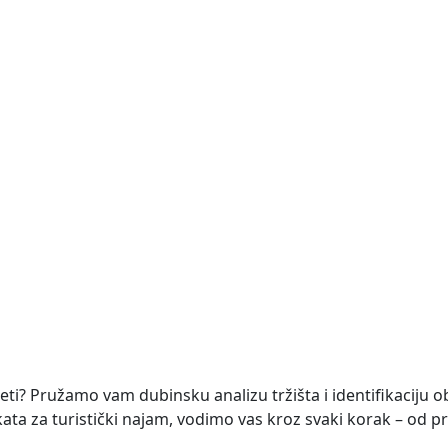
opremljena, ukupne stambene površine 260 m². Vila je raspo
NOVO
te 1633 m2
površine 1.633 m². Zemljište se nalazi na mirnoj lokaciji, a
četi? Pružamo vam dubinsku analizu tržišta i identifikaciju o
ekata za turistički najam, vodimo vas kroz svaki korak – od pr