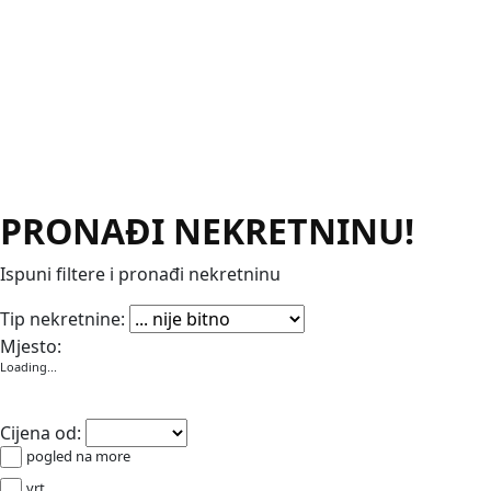
PRONAĐI NEKRETNINU!
Ispuni filtere i pronađi nekretninu
Apartmani
Garaže
Kuće
Poslovni prostori
Stanovi
Vikendic
Tip nekretnine:
Mjesto:
Loading...
Cijena od:
pogled na more
vrt