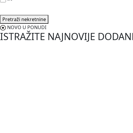
Pretraži nekretnine
NOVO U PONUDI
ISTRAŽITE NAJNOVIJE DODA
187.000,0
Vodnjan-Barbariga
Istra, Barbariga, apartman u priz
2
50 m
/
ID kod:
03680
Prodaje se prekrasan apartman u prizemlju ukupne stambene