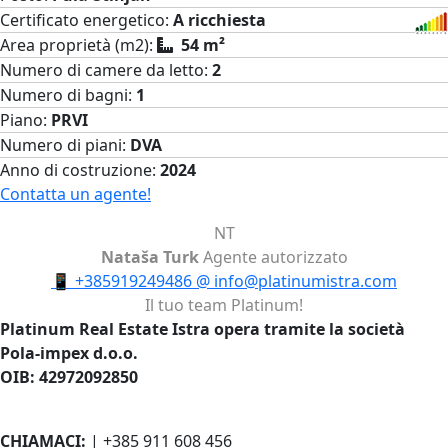
Certificato energetico:
A ricchiesta
Area proprietà (m2):
54 m²
Numero di camere da letto:
2
Numero di bagni:
1
Piano:
PRVI
Numero di piani:
DVA
Anno di costruzione:
2024
Contatta un agente!
NT
Nataša Turk
Agente autorizzato
📱
+385919249486
@
info@platinumistra.com
Il tuo team Platinum!
Platinum Real Estate Istra opera tramite la società
Pola-impex d.o.o.
OIB: 42972092850
CHIAMACI:
| +385 911 608 456