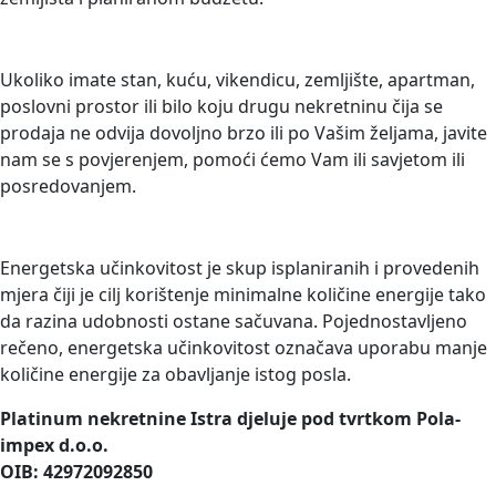
PRODAJETE NEKRETNINU?
Ukoliko imate stan, kuću, vikendicu, zemljište, apartman,
poslovni prostor ili bilo koju drugu nekretninu čija se
prodaja ne odvija dovoljno brzo ili po Vašim željama, javite
nam se s povjerenjem, pomoći ćemo Vam ili savjetom ili
posredovanjem.
ENERGETSKO CERTIFICIRANJE
Energetska učinkovitost je skup isplaniranih i provedenih
mjera čiji je cilj korištenje minimalne količine energije tako
da razina udobnosti ostane sačuvana. Pojednostavljeno
rečeno, energetska učinkovitost označava uporabu manje
količine energije za obavljanje istog posla.
Platinum nekretnine Istra djeluje pod tvrtkom Pola-
impex d.o.o.
OIB: 42972092850