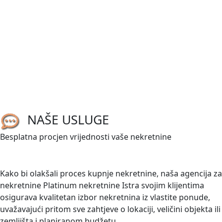
NOVO
540.000,00 €
Medulin-Pomer
Istra, Pomer, građevinsko zemljište 1633
m2
2
1633 m
/
ID kod:
03675
Prodaje se građevinsko zemljište stambene namjene u
NAŠE USLUGE
Pomeru površine 1.633 m². Zemljište se nalazi na mirnoj
lokaciji, a priključci struje i vode nalaze se uz parcelu, što
Besplatna procjen vrijednosti vaše nekretnine
omogućuje...
TRAŽITE NEKRETNINU?
Kako bi olakšali proces kupnje nekretnine, naša agencija za
nekretnine Platinum nekretnine Istra svojim klijentima
osigurava kvalitetan izbor nekretnina iz vlastite ponude,
uvažavajući pritom sve zahtjeve o lokaciji, veličini objekta ili
zemljišta i planiranom budžetu.