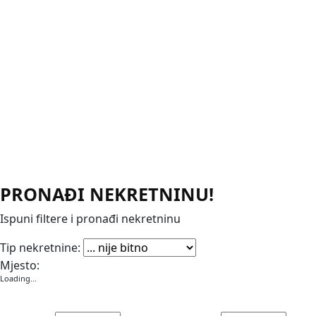
PRONAĐI NEKRETNINU!
Ispuni filtere i pronađi nekretninu
Apartmani
Garaže
Kuće
Poslovni prostori
Stanovi
Vikendice
Vile
Zemljišta
Tip nekretnine:
Mjesto:
Loading...