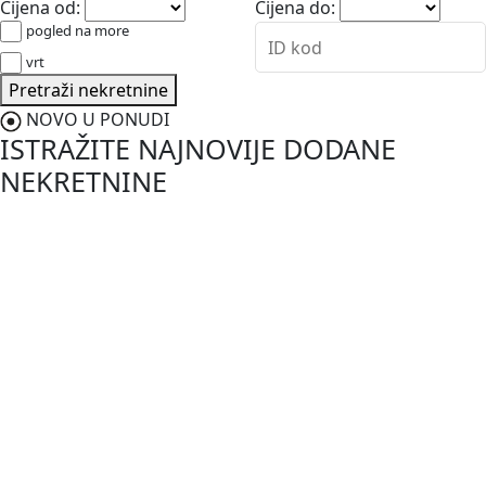
Cijena od:
Cijena do:
pogled na more
vrt
Pretraži nekretnine
NOVO U PONUDI
ISTRAŽITE NAJNOVIJE DODANE
NEKRETNINE
NOVO
187.000,00 €
Vodnjan-Barbariga
Istra, Barbariga, apartman u prizemlju s