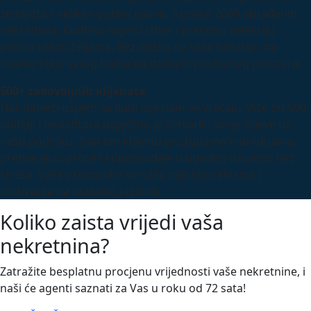
zemljišta s velikim potencijalom. S preko 2000 obrađenih
nekretnina, nudimo najveći izbor i preciznu selekciju
prema vašim željama. Bez obzira na vaše kriterije, mi
imamo ključ vašeg budućeg doma ili poslovnog prostora.
500+ zadovoljnih klijenata
Naš najveći uspjeh su ljudi koji nam se vraćaju. Više od 500
obitelji i investitora uspješno je ostvarilo svoje ciljeve uz
našu podršku. Svakom klijentu pristupamo individualno,
pretvarajući proces kupoprodaje u ugodno iskustvo bez
stresa. Vaše preporuke su naša najbolja reklama i
motivacija da budemo još bolji.
Koliko zaista vrijedi vaša
nekretnina?
Zatražite besplatnu procjenu vrijednosti vaše nekretnine, i
naši će agenti saznati za Vas u roku od 72 sata!