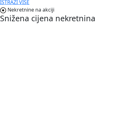
ISTRAŽI VIŠE
Nekretnine na akciji
Snižena cijena nekretnina
NOVO
187.000,00 €
Vodnjan-Barbariga
Istra, Barbariga, apartman u prizemlju s
vrtom
2
50 m
/
ID kod:
03680
Prodaje se prekrasan apartman u prizemlju ukupne
stambene površine 50,28 m², s prostranim vrtom od 134