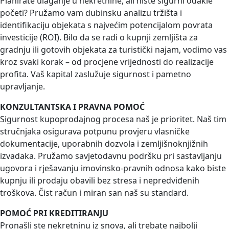
Planirate ulaganje u nekretnine, ali niste sigurni odakle
početi? Pružamo vam dubinsku analizu tržišta i
identifikaciju objekata s najvećim potencijalom povrata
investicije (ROI). Bilo da se radi o kupnji zemljišta za
gradnju ili gotovih objekata za turistički najam, vodimo vas
kroz svaki korak – od procjene vrijednosti do realizacije
profita. Vaš kapital zaslužuje sigurnost i pametno
upravljanje.
KONZULTANTSKA I PRAVNA POMOĆ
Sigurnost kupoprodajnog procesa naš je prioritet. Naš tim
stručnjaka osigurava potpunu provjeru vlasničke
dokumentacije, uporabnih dozvola i zemljišnoknjižnih
izvadaka. Pružamo savjetodavnu podršku pri sastavljanju
ugovora i rješavanju imovinsko-pravnih odnosa kako biste
kupnju ili prodaju obavili bez stresa i nepredviđenih
troškova. Čist račun i miran san naš su standard.
POMOĆ PRI KREDITIRANJU
Pronašli ste nekretninu iz snova, ali trebate najbolji