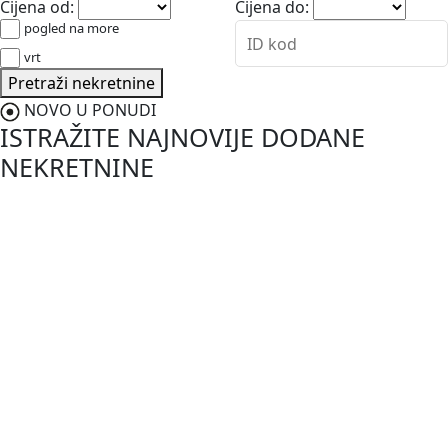
Cijena od:
Cijena do:
pogled na more
vrt
Pretraži nekretnine
NOVO U PONUDI
ISTRAŽITE NAJNOVIJE DODANE
NEKRETNINE
NOVO
187.000,00 €
Vodnjan-Barbariga
Istra, Barbariga, apartman u prizemlju s