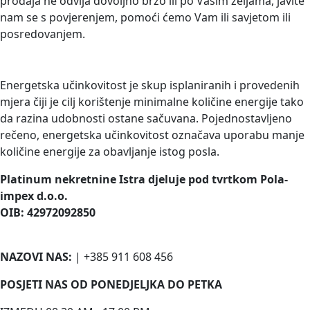
prodaja ne odvija dovoljno brzo ili po Vašim željama, javite
nam se s povjerenjem, pomoći ćemo Vam ili savjetom ili
posredovanjem.
ENERGETSKO CERTIFICIRANJE
Energetska učinkovitost je skup isplaniranih i provedenih
mjera čiji je cilj korištenje minimalne količine energije tako
da razina udobnosti ostane sačuvana. Pojednostavljeno
rečeno, energetska učinkovitost označava uporabu manje
količine energije za obavljanje istog posla.
Platinum nekretnine Istra djeluje pod tvrtkom Pola-
impex d.o.o.
OIB: 42972092850
NAZOVI NAS:
| +385 911 608 456
POSJETI NAS OD PONEDJELJKA DO PETKA