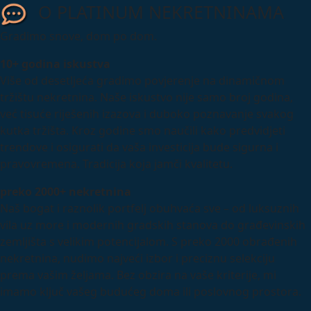
Istra, Rovinj U samom centru grada, na atraktivnoj lokaciji
O PLATINUM NEKRETNINAMA
u blizini svih sadržaja i u neposrednoj blizini najljepših
plaža prodaje se ovaj predivan penthouse u izgradnji,
Gradimo snove, dom po dom.
smješten na vrhu...
10+ godina iskustva
Više od desetljeća gradimo povjerenje na dinamičnom
tržištu nekretnina. Naše iskustvo nije samo broj godina,
već tisuće riješenih izazova i duboko poznavanje svakog
kutka tržišta. Kroz godine smo naučili kako predvidjeti
trendove i osigurati da vaša investicija bude sigurna i
pravovremena. Tradicija koja jamči kvalitetu.
preko 2000+ nekretnina
Naš bogat i raznolik portfelj obuhvaća sve – od luksuznih
vila uz more i modernih gradskih stanova do građevinskih
zemljišta s velikim potencijalom. S preko 2000 obrađenih
nekretnina, nudimo najveći izbor i preciznu selekciju
prema vašim željama. Bez obzira na vaše kriterije, mi
imamo ključ vašeg budućeg doma ili poslovnog prostora.