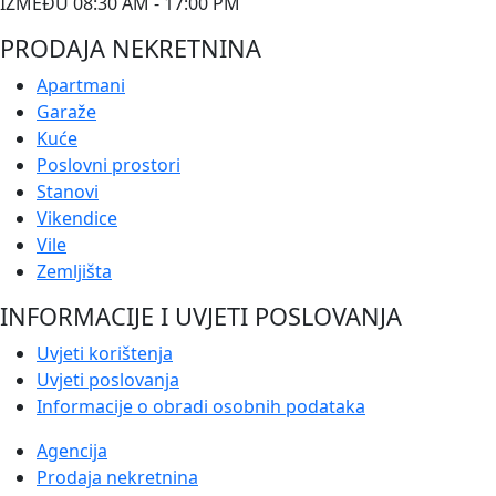
IZMEĐU 08:30 AM - 17:00 PM
PRODAJA NEKRETNINA
Apartmani
Garaže
Kuće
Poslovni prostori
Stanovi
Vikendice
Vile
Zemljišta
INFORMACIJE I UVJETI POSLOVANJA
Uvjeti korištenja
Uvjeti poslovanja
Informacije o obradi osobnih podataka
Agencija
Prodaja nekretnina