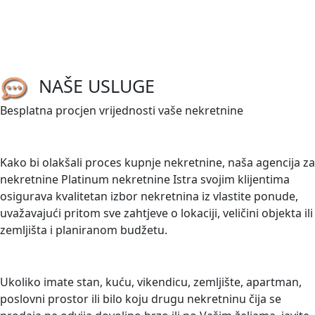
m2
2
1633 m
/
ID kod:
03675
Prodaje se građevinsko zemljište stambene namjene u
NAŠE USLUGE
Pomeru površine 1.633 m². Zemljište se nalazi na mirnoj
lokaciji, a priključci struje i vode nalaze se uz parcelu, što
Besplatna procjen vrijednosti vaše nekretnine
omogućuje...
TRAŽITE NEKRETNINU?
Kako bi olakšali proces kupnje nekretnine, naša agencija za
nekretnine Platinum nekretnine Istra svojim klijentima
osigurava kvalitetan izbor nekretnina iz vlastite ponude,
uvažavajući pritom sve zahtjeve o lokaciji, veličini objekta ili
zemljišta i planiranom budžetu.
PRODAJETE NEKRETNINU?
Ukoliko imate stan, kuću, vikendicu, zemljište, apartman,
poslovni prostor ili bilo koju drugu nekretninu čija se