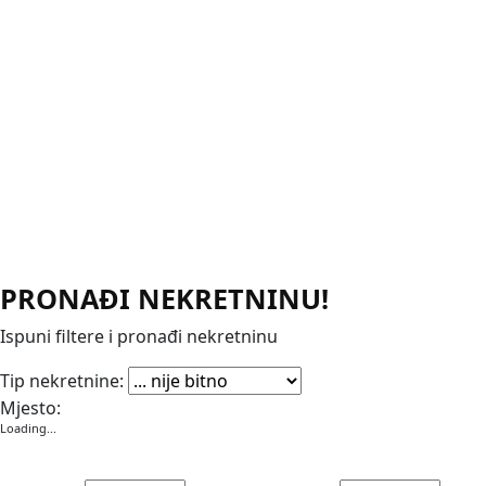
PRONAĐI NEKRETNINU!
Ispuni filtere i pronađi nekretninu
Apartmani
Garaže
Kuće
Poslovni prostori
Stanovi
Vikendice
Vile
Zemljišta
Tip nekretnine:
Mjesto:
Loading...