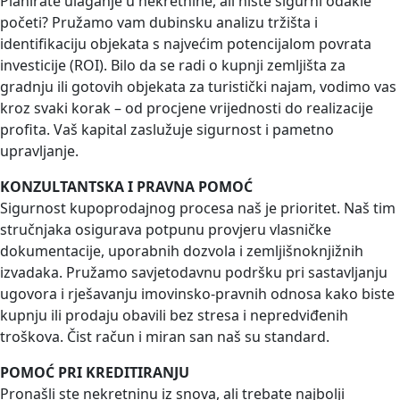
Planirate ulaganje u nekretnine, ali niste sigurni odakle
početi? Pružamo vam dubinsku analizu tržišta i
identifikaciju objekata s najvećim potencijalom povrata
investicije (ROI). Bilo da se radi o kupnji zemljišta za
gradnju ili gotovih objekata za turistički najam, vodimo vas
kroz svaki korak – od procjene vrijednosti do realizacije
profita. Vaš kapital zaslužuje sigurnost i pametno
upravljanje.
KONZULTANTSKA I PRAVNA POMOĆ
Sigurnost kupoprodajnog procesa naš je prioritet. Naš tim
stručnjaka osigurava potpunu provjeru vlasničke
dokumentacije, uporabnih dozvola i zemljišnoknjižnih
izvadaka. Pružamo savjetodavnu podršku pri sastavljanju
ugovora i rješavanju imovinsko-pravnih odnosa kako biste
kupnju ili prodaju obavili bez stresa i nepredviđenih
troškova. Čist račun i miran san naš su standard.
POMOĆ PRI KREDITIRANJU
Pronašli ste nekretninu iz snova, ali trebate najbolji