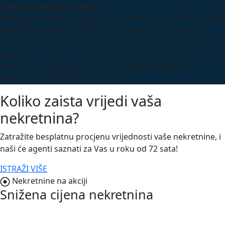
500+ zadovoljnih klijenata
Naš najveći uspjeh su ljudi koji nam se vraćaju. Više od 500
obitelji i investitora uspješno je ostvarilo svoje ciljeve uz
našu podršku. Svakom klijentu pristupamo individualno,
pretvarajući proces kupoprodaje u ugodno iskustvo bez
stresa. Vaše preporuke su naša najbolja reklama i
motivacija da budemo još bolji.
Koliko zaista vrijedi vaša
nekretnina?
Zatražite besplatnu procjenu vrijednosti vaše nekretnine, i
naši će agenti saznati za Vas u roku od 72 sata!
ISTRAŽI VIŠE
Nekretnine na akciji
Snižena cijena nekretnina