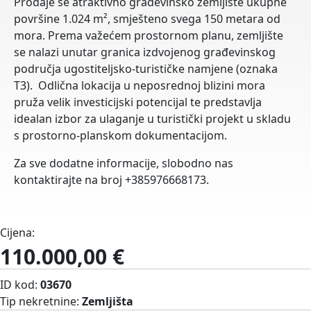
Prodaje se atraktivno građevinsko zemljište ukupne
površine 1.024 m², smješteno svega 150 metara od
mora. Prema važećem prostornom planu, zemljište
se nalazi unutar granica izdvojenog građevinskog
područja ugostiteljsko-turističke namjene (oznaka
T3). Odlična lokacija u neposrednoj blizini mora
pruža velik investicijski potencijal te predstavlja
idealan izbor za ulaganje u turistički projekt u skladu
s prostorno-planskom dokumentacijom.
Za sve dodatne informacije, slobodno nas
kontaktirajte na broj +385976668173.
Cijena:
110.000,00 €
ID kod:
03670
Tip nekretnine:
Zemljišta