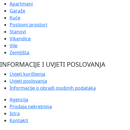
Apartmani
Garaže
Kuće
Poslovni prostori
Stanovi
Vikendice
Vile
Zemljišta
INFORMACIJE I UVJETI POSLOVANJA
Uvjeti korištenja
Uvjeti poslovanja
Informacije o obradi osobnih podataka
Agencija
Prodaja nekretnina
Istra
Kontakti